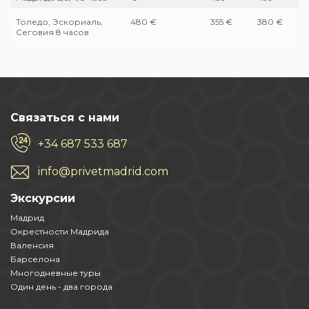
Толедо, Эскориаль,
480 €
355 €
380 €
Сеговия 8 часов
Связаться с нами
+34 687 533 687
info@privetmadrid.com
Экскурсии
Мадрид
Окрестности Мадрида
Валенсия
Барселона
Многодневные туры
Один день - два города