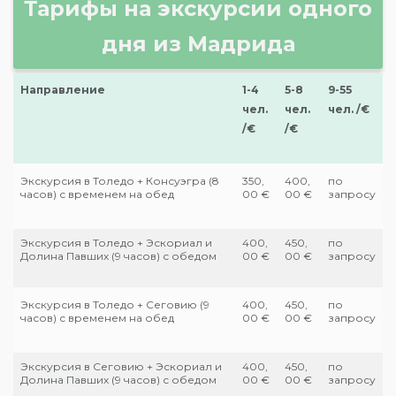
Тарифы на экскурсии одного
дня из Мадрида
Направление
1-4
5-8
9-55
чел.
чел.
чел. /€
/€
/€
Экскурсия в Толедо + Консуэгра (8
350,
400,
по
часов) с временем на обед
00 €
00 €
запросу
Экскурсия в Толедо + Эскориал и
400,
450,
по
Долина Павших (9 часов) с обедом
00 €
00 €
запросу
Экскурсия в Толедо + Сеговию (9
400,
450,
по
часов) с временем на обед
00 €
00 €
запросу
Экскурсия в Сеговию + Эскориал и
400,
450,
по
Долина Павших (9 часов) с обедом
00 €
00 €
запросу