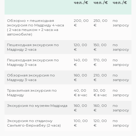
чел. /€
чел. /€
чел. /€
Обзорно + пешеходная
200, 00
250, 00
по
экскурсия по Мадриду 4 часа
€
€
запросу
( 2 часа пешком + 2 часа на
автомобиле)
Пешеходная экскурсия по
120, 00
150, 00
по
Мадриду 2 часа
€
€
запросу
Пешеходная экскурсия по
140, 00
170, 00
по
Мадриду 3 часа
€
€
запросу
Обзорная экскурсия по
160, 00
210, 00
по
Мадриду 3 часа
€
€
запросу
Транзитная экскурсия по
40, 00
50, 00
по
Мадриду
€ в час
€ в час
запросу
Экскурсия по музеям Мадрида
160, 00
160, 00
по
€
€
запросу
Экскурсия по стадиону
100, 00
120, 00
по
Сантьяго-Бернабеу (2 часа)
€
€
запросу