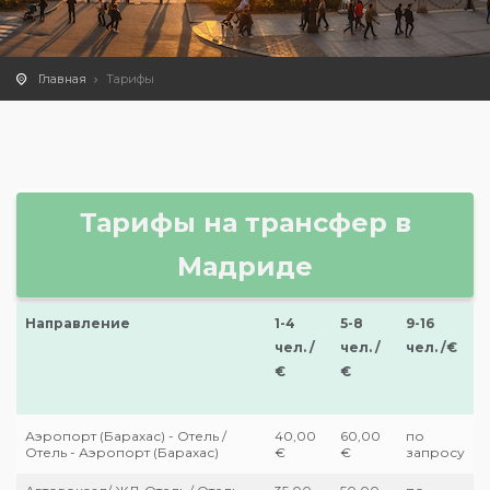
Главная
Тарифы
Тарифы на трансфер в
Мадриде
Направление
1-4
5-8
9-16
чел. /
чел. /
чел. /€
€
€
Аэропорт (Барахас) - Отель /
40,00
60,00
по
Отель - Аэропорт (Барахас)
€
€
запросу