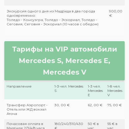
Экскурсия одного дня из Мадрида в два города
900,00
одновременно:
€
Толедо - Консуэгра, Толедо - Эскориал, Толедо -
Сеговия, Сеговия - Эскориал (10 часов с обедом)
Тарифы на VIP автомобили
Mercedes S, Mercedes E,
Mercedes V
Направление
1-3 чел. Mercedes
1-3 чел.
1-8 чел.
S
Mercedes
Mercedes
E
V
Трансфер Аэропорт -
30, 00 €
62, 00 €
75, 00 €
Отель или ЖД вокзал
Аточа
Почасовая оплата в
180/240/310/430
50 € в
55 € в
Мадриде 2/3/4/8 часа
€
час
час