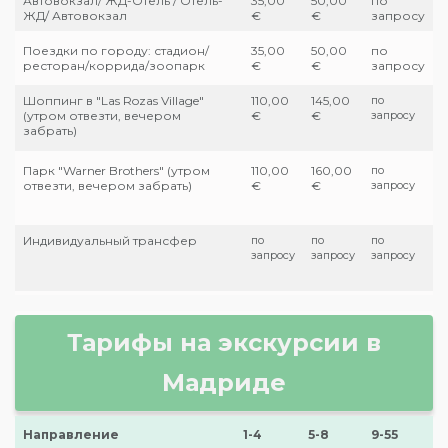
Автовокзал/ ЖД-Отель / Отель-
35,00
50,00
по
ЖД/ Автовокзал
€
€
запросу
Поездки по городу: стадион/
35,00
50,00
по
ресторан/коррида/зоопарк
€
€
запросу
Шоппинг в "Las Rozas Village"
110,00
145,00
по
(утром отвезти, вечером
€
€
запросу
забрать)
Парк "Warner Brothers" (утром
110,00
160,00
по
отвезти, вечером забрать)
€
€
запросу
Индивидуальный трансфер
по
по
по
запросу
запросу
запросу
Тарифы на экскурсии в
Мадриде
Направление
1-4
5-8
9-55