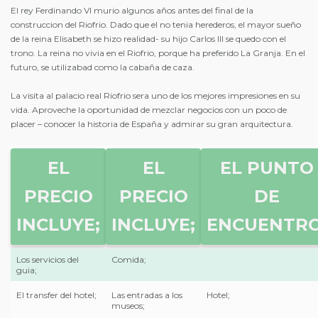
El rey Ferdinando VI murio algunos años antes del final de la
construccion del Riofrio. Dado que el no tenia herederos, el mayor sueño
de la reina Elisabeth se hizo realidad- su hijo Carlos III se quedo con el
trono. La reina no vivia en el Riofrio, porque ha preferido La Granja. En el
futuro, se utilizabad como la cabaña de caza.
La visita al palacio real Riofrio sera uno de los mejores impresiones en su
vida. Aproveche la oportunidad de mezclar negocios con un poco de
placer – conocer la historia de España y admirar su gran arquitectura.
EL
EL
EL PUNTO
PRECIO
PRECIO
DE
INCLUYE;
INCLUYE;
ENCUENTRO
Los servicios del
Comida;
guia;
El transfer del hotel;
Las entradas a los
Hotel;
museos;