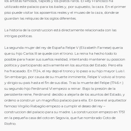
los artistas famosos, tapices y los platos raros. El Rey Francisco ha
utilizado este palacio para los bailes y, por supuesto, la caza. En el primer
piso puede visitar los aposentos reales y el museo de la caza, donde se
guardan las reliquias de los siglos diferentes.
La historia de la construccion está directamente relacionada con las
intrigas políticas.
La segunda mujer del rey de España Felipe V (Elizabeth Farnese) queria
que su hijo Carlos III se quede con el trono. La reina ha hecho todo lo
posible para hacer sus sueños realidad, intentando mantener su posicion
politica y participando activamente en los asuntos del Estado. Pero ella
ha fracasado. En 1724, el rey dejo el trono y lo paso a su hijo mayor Luis I.
Sin embargo, por causa de su muerte inminente, Felipe V volvio al trono
y dirigio su pais hasta el fin de sus días. Tras la muerte del Felipe (1746 г.)
su segundo hijo Ferdinand VI empezo a reinar. Bajo la presión de la
persistente reine, Ferdinand decidio a alejarla de los asuntos del Estado, y
ordeno a construir un magnífico palacio para ella. En breve el arquitector
famoso Virgilio Rabaglio empezo a cumplir el deseo del rey –
construccion del palacio para su madre. La construccion empezo en 1751
en la pequeña casa del coto en Segovia, que fue nombrado Coto de
Riofrio.