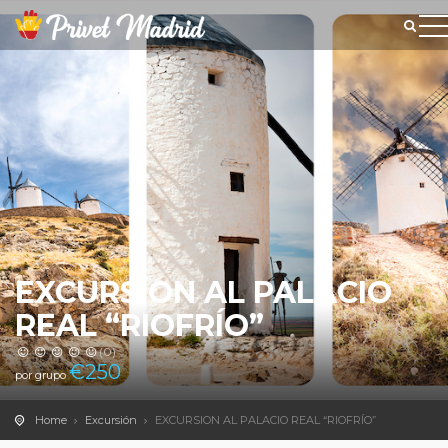
EXCURSION AL PALACIO
REAL “RIOFRÍO”
(0)
€
250
por grupo
Home
Excursión
EXCURSION AL PALACIO REAL “RIOFRÍO”