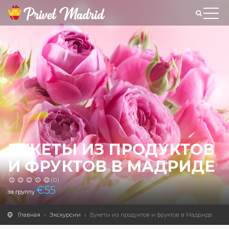
БУКЕТЫ ИЗ ПРОДУКТОВ
И ФРУКТОВ В МАДРИДЕ
(0)
€
55
за группу
Главная
Экскурсии
Букеты из продуктов и фруктов в Мадриде