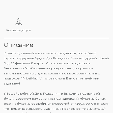
Консьерж-услуги
Описание
К счастью, в нашей жизни много праздников, способных
скрасить трудовые будни. Дни Рождения близких, друзей, Новый
Год, 23 февраля, 8 марта… Список можно продолжать
бесконечно. Чтобы сделать праздничные дни яркими и
запоминающимися, нужно составить список оригинальных
подарков. “PrivetMadrid” готов помочь Вам с этим нелёгким
заданием!
У Вашей любимой День Рождения, и Вы хотите подарить ей
букет? Советуем Вам заменить поднадоевший «букет из белых
роз» на букет из её любимых
сладостей или фруктов
! Кто сказал,
что нельзя дарить цветы мужчинам? Преподнесите ему
мясной