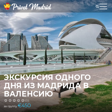
ЭКСКУРСИЯ ОДНОГО
ДНЯ ИЗ МАДРИДА В
ВАЛЕНСИЮ
(0)
€
450
за группу