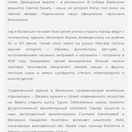
стиле, Дворцовые ворота – в романском. В соборе Валенсии
хранится Святой Грааль – чаша, из которой Иисус пил вино на
тайной вечере. Подлинность чаши официально признана
Ватиканом.
Гид в Валенсии покажет Вам узкие улочки старого города ведут к
готическому зданию Шелковой биржи, возведенному на рубеже
XV и XVI веков. Также стоит зайти на рынок Mercado Central,
здание которого – образец архитектуры арт-нуво с
использованием мозаики, витражей и керамики – построено в
1928 году. Ежедневно, кроме воскресенья, больше тысячи
торговых прилавков предлагают свежие овощи и фрукты,
местные сыры и хамон, сухофрукты, специи, морепродукты и
многое другое.
Современный здания в Валенсии, привлекающие внимание
отдыхающих, – Дворец музыки и Музей современного искусства
на берегу старого русла Турия. Обязательно нужно посетить
футуристический архитектурный комплекс Города искусств и
наук, воплощенный архитекторами Сантьяго Калатравой и
Феликсом Канделой. Комплекс включает кинотеатр IMAX,
океанариум, выставочный зал, Музей наук принца Филиппа и
Дворец искусств королевы Софии.