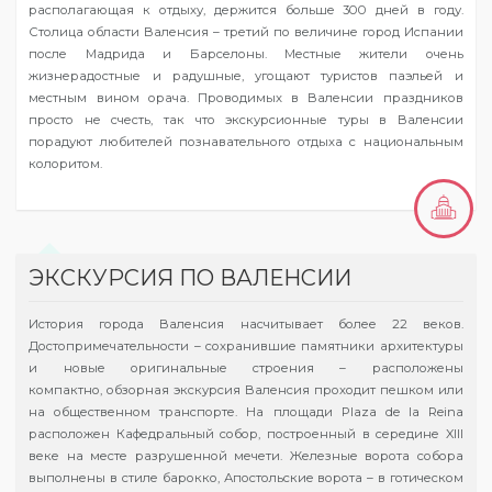
располагающая к отдыху, держится больше 300 дней в году.
Столица области Валенсия – третий по величине город Испании
после Мадрида и Барселоны. Местные жители очень
жизнерадостные и радушные, угощают туристов паэльей и
местным вином орача. Проводимых в Валенсии праздников
просто не счесть, так что экскурсионные туры в Валенсии
порадуют любителей познавательного отдыха с национальным
колоритом.
ЭКСКУРСИЯ ПО ВАЛЕНСИИ
История города Валенсия насчитывает более 22 веков.
Достопримечательности – сохранившие памятники архитектуры
и новые оригинальные строения – расположены
компактно, обзорная экскурсия Валенсия проходит пешком или
на общественном транспорте. На площади Plaza de la Reina
расположен Кафедральный собор, построенный в середине XIII
веке на месте разрушенной мечети. Железные ворота собора
выполнены в стиле барокко, Апостольские ворота – в готическом