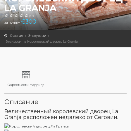
LA GRANJA
(0)
€
300
за группу
Главная
Экскурсии
Экскурсия в Королевский дворец La Granja
Окрестности Мадрида
Описание
Величественный королевский дворец La
Granja расположен недалеко от Сеговии.