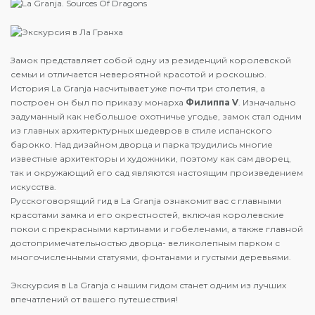
Замок представляет собой одну из резиденций королевской
семьи и отличается невероятной красотой и роскошью.
История La Granja насчитывает уже почти три столетия, а
построен он был по приказу монарха
Филиппа V
. Изначально
задуманный как небольшое охотничье угодье, замок стал одним
из главных архитерктурных шедевров в стиле испанского
барокко. Над дизайном дворца и парка трудились многие
известные архитекторы и художники, поэтому как сам дворец,
так и окружающий его сад являются настоящим произведением
искусства.
Русскоговорящий гид в La Granja ознакомит вас с главными
красотами замка и его окрестностей, включая королевские
покои с прекрасными картинами и гобеленами, а также главной
достопримечательностью дворца- великолепным парком с
многочисленными статуями, фонтанами и густыми деревьями.
Экскурсия в La Granja с нашим гидом станет одним из лучших
впечатлений от вашего путешествия!