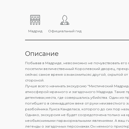
Мадрид
Официальный гид
Описание
Побывав в Мадриде, невозможно не почувствовать его м
посетили величественный Королевский дворец, прекра
сейчас самое время ознакомитьсяс другой, скрытой от
стороной.
Лучше всего начинать экскурсию “Мистический Мадрид» 
атмосферой мрачного и загадочного Мадрида. Такие пр
детективах,места, где совершались убийства. Один из п
погибшего в семнадцатом веке от руки неизвестного з
разбойника Луиса Канделаса, которого до сих пор наз
Однако, экскурсия не будет сосредоточена только на к
необьяснимыми паранормальными явлениями. А ваш гид
легенды о загадочных персонажах.Он немного приоткр