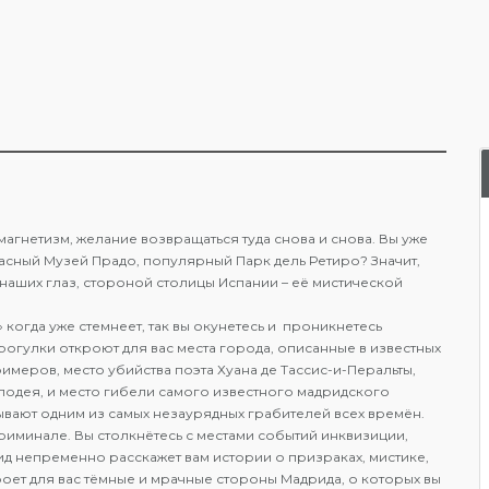
агнетизм, желание возвращаться туда снова и снова. Вы уже
сный Музей Прадо, популярный Парк дель Ретиро? Значит,
 наших глаз, стороной столицы Испании – её мистической
когда уже стемнеет, так вы окунетесь и проникнетесь
огулки откроют для вас места города, описанные в известных
римеров, место убийства поэта Хуана де Тассис-и-Перальты,
лодея, и место гибели самого известного мадридского
ывают одним из самых незаурядных грабителей всех времён.
риминале. Вы столкнётесь с местами событий инквизиции,
 непременно расскажет вам истории о призраках, мистике,
оет для вас тёмные и мрачные стороны Мадрида, о которых вы