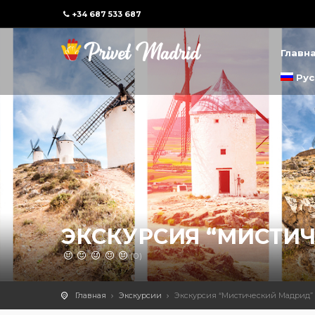
+34 687 533 687
Главн
Рус
ЭКСКУРСИЯ “МИСТИ
(0)
Главная
Экскурсии
Экскурсия “Мистический Мадрид”