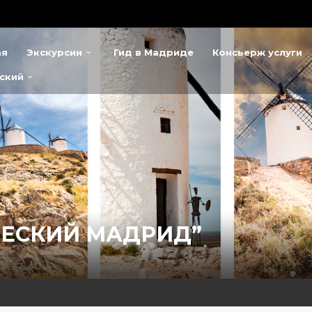
ая
Экскурсии
Гид в Мадриде
Консьерж услуги
ский
ЧЕСКИЙ МАДРИД”