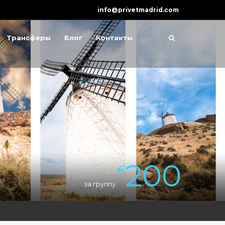
info@privetmadrid.com
Трансферы
Блог
Контакты
200
€
за группу